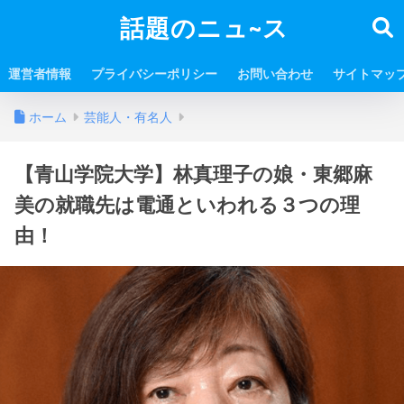
話題のニュ~ス
運営者情報
プライバシーポリシー
お問い合わせ
サイトマッ
ホーム
芸能人・有名人
【青山学院大学】林真理子の娘・東郷麻
美の就職先は電通といわれる３つの理
由！