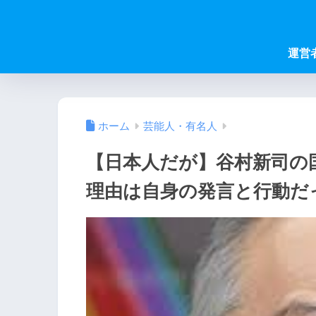
運営
ホーム
芸能人・有名人
【日本人だが】谷村新司の
理由は自身の発言と行動だ