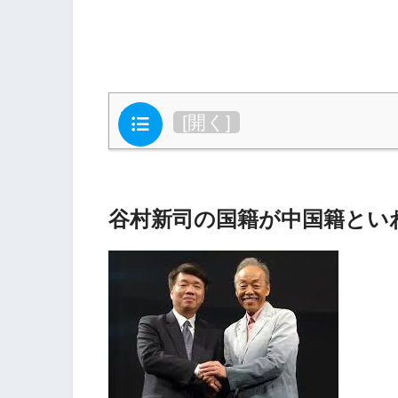
目次
[
開く
]
谷村新司の国籍が中国籍とい