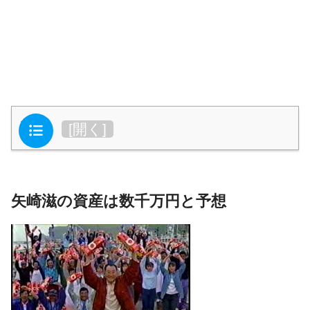
目次
[
開く
]
矢崎滋の資産は数千万円と予想