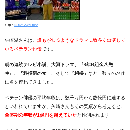
引用：
白鶴まるyoutube
矢崎滋さんは、
誰もが知るようなドラマに数多く出演して
いるベテラン俳優
です。
朝の連続テレビ小説、大河ドラマ、『3年B組金八先
生』、『科捜研の女』
、そして
『相棒』
など、数々の名作
に名を連ねてきました。
ベテラン俳優の平均年収は、数千万円から数億円に達する
といわれていますが、矢崎さんもその実績から考えると、
全盛期の年収が1億円を超えていた
と推測されます。