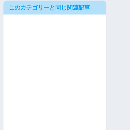
このカテゴリーと同じ関連記事