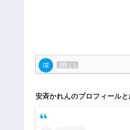
目次
[
開く
]
安斉かれんのプロフィールと