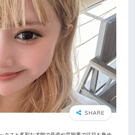
ックスと多彩な才能で音楽や芸能界で注目を集め