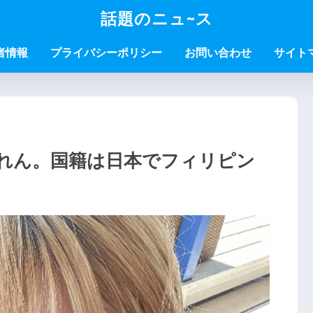
話題のニュ~ス
者情報
プライバシーポリシー
お問い合わせ
サイト
れん。国籍は日本でフィリピン