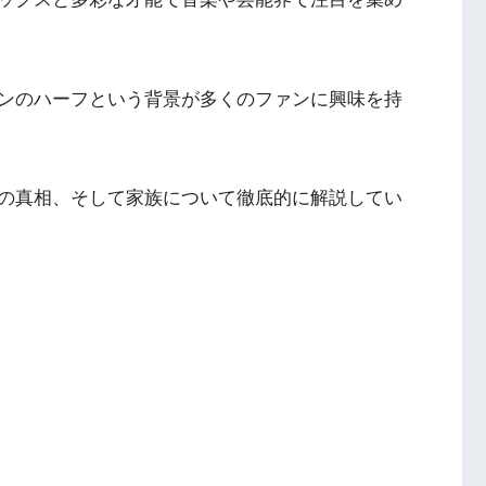
ンのハーフという背景が多くのファンに興味を持
の真相、そして家族について徹底的に解説してい