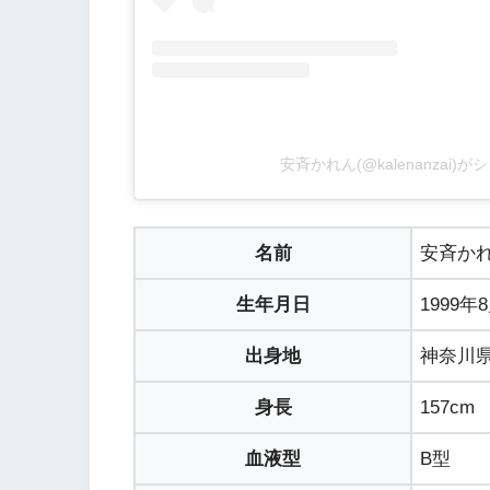
安斉かれん(@kalenanzai)
名前
安斉か
生年月日
1999年
出身地
神奈川
身長
157cm
血液型
B型