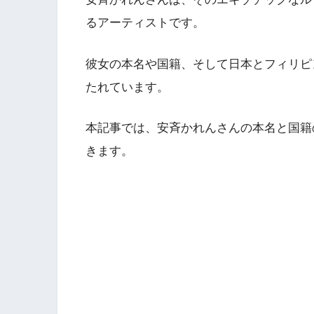
るアーティストです。
彼女の本名や国籍、そして日本とフィリピ
たれています。
本記事では、安斉かれんさんの本名と国籍
きます。