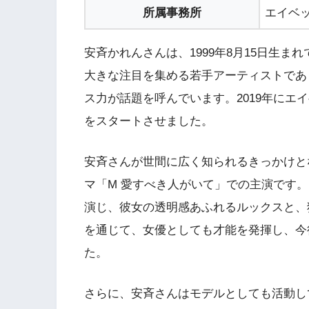
所属事務所
エイベ
安斉かれんさんは、1999年8月15日生
大きな注目を集める若手アーティストであ
ス力が話題を呼んでいます。2019年にエ
をスタートさせました。
安斉さんが世間に広く知られるきっかけと
マ「M 愛すべき人がいて」での主演です
演じ、彼女の透明感あふれるルックスと、
を通じて、女優としても才能を発揮し、今
た。
さらに、安斉さんはモデルとしても活動し