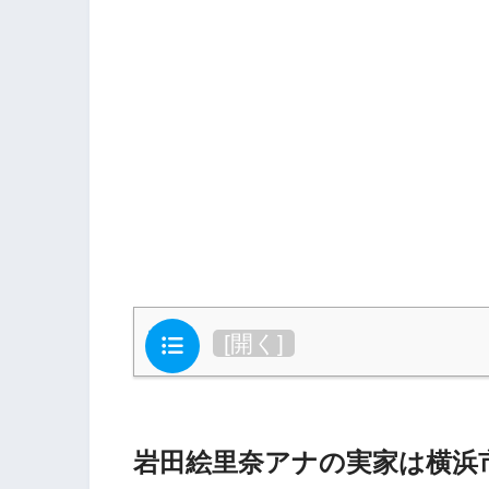
目次
[
開く
]
岩田絵里奈アナの実家は横浜