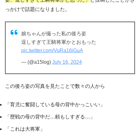
っかけで話題になりました。
娘ちゃんが撮った私の後ろ姿
逞しすぎて王騎将軍かとおもった
pic.twitter.com/VuRa16iGuA
— (@a15log)
July 16, 2024
この後ろ姿の写真を見たことで数々の人から
「育児に奮闘している母の背中かっこいい」
「歴戦の母の背中だ…頼もしすぎる…」
「これは大将軍」