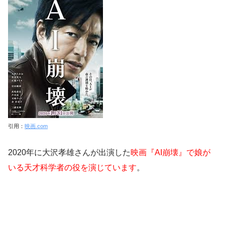
引用：
映画.com
2020年に大沢孝雄さんが出演した
映画『AI崩壊』で娘が
いる天才科学者の役を演じています
。