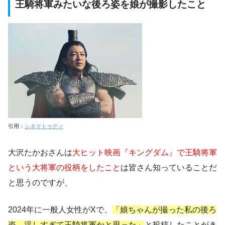
王騎将軍みたいな後ろ姿を娘が撮影したこと
引用：
シネマトゥディ
大沢たかおさんは
大ヒット映画『キングダム』で王騎将軍
という大将軍の役柄をしたこと
は皆さん知っていることだ
と思うのですが、
2024年に一般人女性がXで、
「娘ちゃんが撮った私の後ろ
姿、逞しすぎて王騎将軍かと思った」
と投稿したことがき