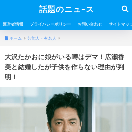
話題のニュ~ス
運営者情報
プライバシーポリシー
お問い合わせ
サイトマッ
ホーム
芸能人・有名人
大沢たかおに娘がいる噂はデマ！広瀬香
美と結婚したが子供を作らない理由が判
明！