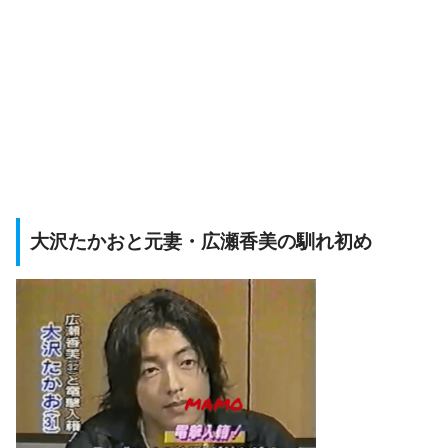
大沢たかおと元妻・広瀬香美の馴れ初め