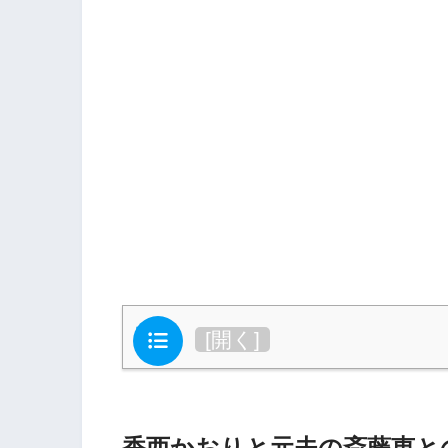
目次
[
開く
]
香西かおりと元夫の斎藤恵と